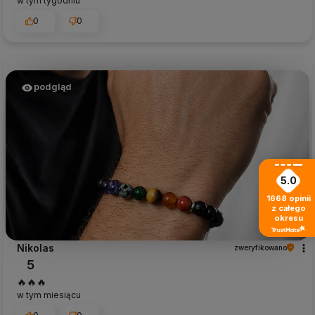
w tym tygodniu
0
0
podgląd
5.0
1668
opinii
z całego
okresu
Nikolas
zweryfikowano
5
🔥🔥🔥
w tym miesiącu