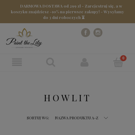
DARMOWA DOSTAWA od 299 zł - Zarejestruj się, a w
koszyku znajdziesz -10% na pierwsze zakupy! - Wysyłamy
do 3 dni roboczych ⏳
HOWLIT
SORTUJ WG:
NAZWA PRODUKTU A-Z