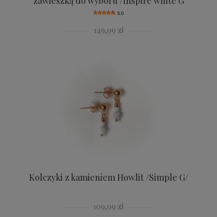
zawieszką do wyboru /Inspire white G
5.0
149,99 zł
Kolczyki z kamieniem Howlit /Simple G/
109,99 zł