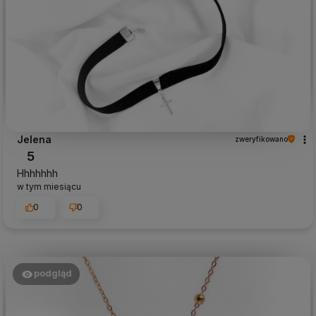
Jelena
zweryfikowano
5
Hhhhhhh
w tym miesiącu
0
0
podgląd