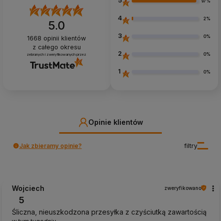
5
97%
4
2%
5.0
3
0%
1668
opinii klientów
z całego okresu
2
0%
zebranych i zweryfikowanych przez
1
0%
Opinie klientów
Jak zbieramy opinie?
filtry
Wojciech
zweryfikowano
5
Śliczna, nieuszkodzona przesyłka z czyściutką zawartością