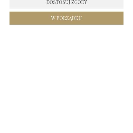
DOSTOSUJ ZGODY
Dostawa zgodna z informacją. Dobrze zapakowane
zakupy.Brawo także za estetykę opakowania. Otrzymałam
produkty najwyższej jakości, ekstra. Tak powinny wyglądać
W PORZĄDKU
każde zakupy, polecam.
w tym miesiącu
1
0
podgląd
Inna
zweryfikowano