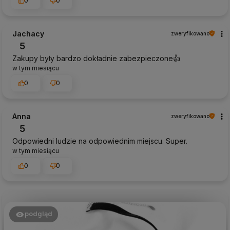
0
0
Jachacy
zweryfikowano
5
Zakupy były bardzo dokładnie zabezpieczone👍️
w tym miesiącu
0
0
Anna
zweryfikowano
5
Odpowiedni ludzie na odpowiednim miejscu. Super.
w tym miesiącu
0
0
podgląd