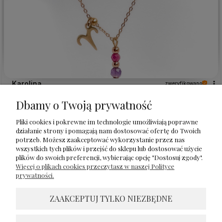
Karolina
zweryfikowano
5
Dbamy o Twoją prywatność
Uroczy, bardzo delikatny naszyjnik, który doda wdzięku
każdej stylizacji ☺️
Pliki cookies i pokrewne im technologie umożliwiają poprawne
w tym miesiącu
działanie strony i pomagają nam dostosować ofertę do Twoich
potrzeb. Możesz zaakceptować wykorzystanie przez nas
1
0
wszystkich tych plików i przejść do sklepu lub dostosować użycie
plików do swoich preferencji, wybierając opcję "Dostosuj zgody".
Więcej o plikach cookies przeczytasz w naszej Polityce
Komentarz sklepu
prywatności.
Bardzo się cieszę, że się podoba!🥰 Dziękuję za opinie i
zapraszam ponownie 😍
ZAAKCEPTUJ TYLKO NIEZBĘDNE
Inga
zweryfikowano
5