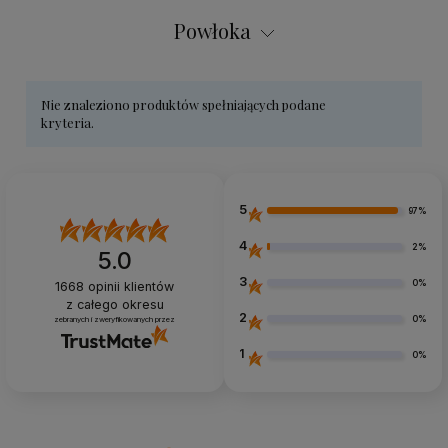
Powłoka
Nie znaleziono produktów spełniających podane
kryteria.
5
97%
4
2%
5.0
3
0%
1668
opinii klientów
z całego okresu
2
0%
zebranych i zweryfikowanych przez
1
0%