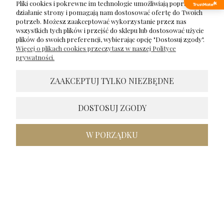
Pliki cookies i pokrewne im technologie umożliwiają poprawne
w tym miesiącu
działanie strony i pomagają nam dostosować ofertę do Twoich
potrzeb. Możesz zaakceptować wykorzystanie przez nas
1
0
wszystkich tych plików i przejść do sklepu lub dostosować użycie
plików do swoich preferencji, wybierając opcję "Dostosuj zgody".
Więcej o plikach cookies przeczytasz w naszej Polityce
Komentarz sklepu
prywatności.
Bardzo się cieszę, że się podoba!🥰 Dziękuję za opinie i
zapraszam ponownie 😍
ZAAKCEPTUJ TYLKO NIEZBĘDNE
Inga
zweryfikowano
5
DOSTOSUJ ZGODY
Dostawa zgodna z informacją. Dobrze zapakowane
zakupy.Brawo także za estetykę opakowania. Otrzymałam
produkty najwyższej jakości, ekstra. Tak powinny wyglądać
W PORZĄDKU
każde zakupy, polecam.
w tym miesiącu
1
0
podgląd