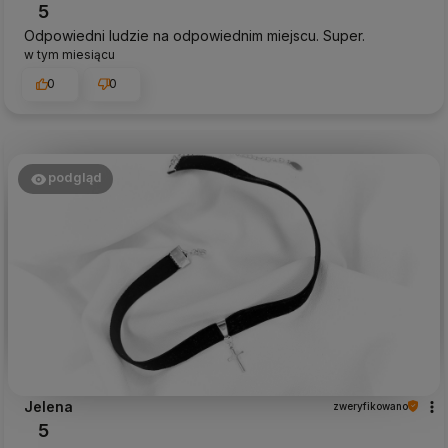
5
Odpowiedni ludzie na odpowiednim miejscu. Super.
w tym miesiącu
0
0
podgląd
Jelena
zweryfikowano
5