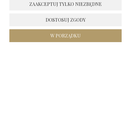
zapraszam ponownie 😍
ZAAKCEPTUJ TYLKO NIEZBĘDNE
Inga
zweryfikowano
5
DOSTOSUJ ZGODY
Dostawa zgodna z informacją. Dobrze zapakowane
zakupy.Brawo także za estetykę opakowania. Otrzymałam
produkty najwyższej jakości, ekstra. Tak powinny wyglądać
W PORZĄDKU
każde zakupy, polecam.
w tym miesiącu
1
0
podgląd