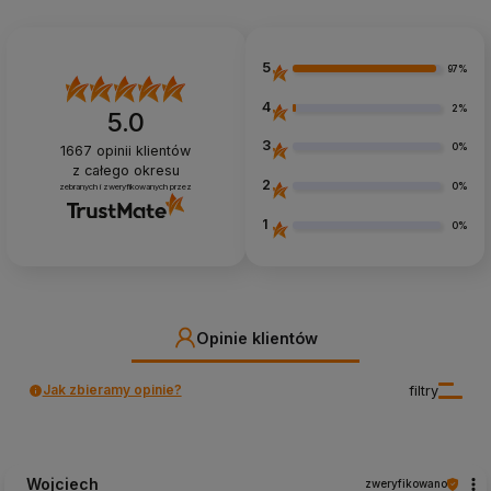
5
97%
4
2%
5.0
3
0%
1667
opinii klientów
z całego okresu
2
0%
zebranych i zweryfikowanych przez
1
0%
Opinie klientów
Jak zbieramy opinie?
filtry
Wojciech
zweryfikowano