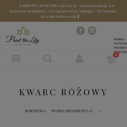
DARMOWA DOSTAWA od 299 zł - Zarejestruj się, a w
koszyku znajdziesz -10% na pierwsze zakupy! - Wysyłamy
do 3 dni roboczych ⏳
MARKA
NOWOŚC
PROMOC
KONTAK
KWARC RÓŻOWY
SORTUJ WG:
NAZWA PRODUKTU A-Z