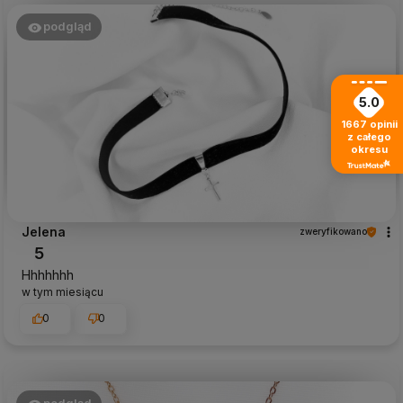
podgląd
5.0
1667
opinii
z całego
okresu
Jelena
zweryfikowano
5
Hhhhhhh
w tym miesiącu
0
0