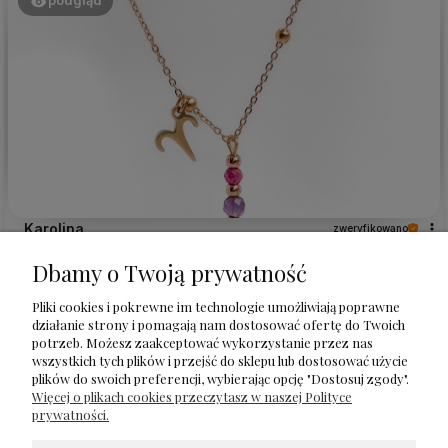
podgląd
Karolina
zweryfikowano
5
Dbamy o Twoją prywatność
Uroczy, bardzo delikatny naszyjnik, który doda wdzięku
każdej stylizacji ☺️
Pliki cookies i pokrewne im technologie umożliwiają poprawne
w tym miesiącu
działanie strony i pomagają nam dostosować ofertę do Twoich
potrzeb. Możesz zaakceptować wykorzystanie przez nas
1
0
wszystkich tych plików i przejść do sklepu lub dostosować użycie
plików do swoich preferencji, wybierając opcję "Dostosuj zgody".
Więcej o plikach cookies przeczytasz w naszej Polityce
Komentarz sklepu
prywatności.
Bardzo się cieszę, że się podoba!🥰 Dziękuję za opinie i