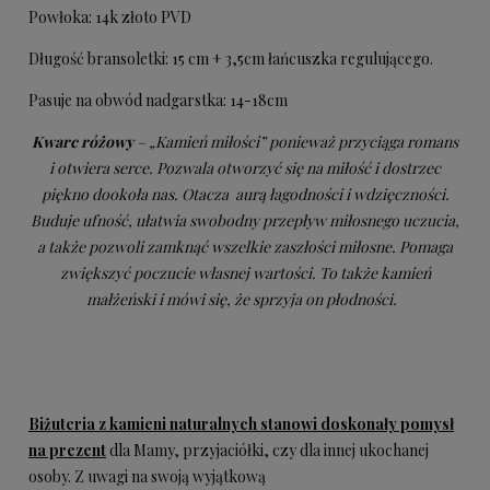
Powłoka: 14k złoto PVD
Długość bransoletki: 15 cm + 3,5cm łańcuszka regulującego.
Pasuje na obwód nadgarstka: 14-18cm
Kwarc różowy
– „Kamień miłości”
ponieważ przyciąga romans
i otwiera serce. Pozwala otworzyć się na miłość i dostrzec
piękno dookoła nas. Otacza aurą łagodności i wdzięczności.
Buduje ufność, ułatwia swobodny przepływ miłosnego uczucia,
a także pozwoli zamknąć wszelkie zaszłości miłosne. Pomaga
zwiększyć poczucie własnej wartości. To także kamień
małżeński i mówi się, że sprzyja on płodności.
Biżuteria z kamieni naturalnych stanowi doskonały pomysł
na prezent
dla Mamy, przyjaciółki, czy dla innej ukochanej
osoby. Z uwagi na swoją wyjątkową