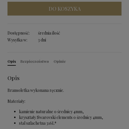
DO KOSZYKA
Dostępność:
średnia ilość
Wysyłka w:
3 dni
Opis
Bezpieczeństwo
Opinie
Opis
Bransoletka wykonana ręcznie.
Materiały:
kamienie naturalne o średnicy 4mm,
kryształy Swarovski elements o średnicy 4mm,
stal szlachetna 316L*