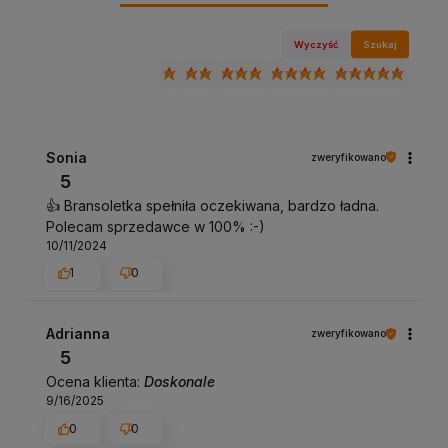
Wyczyść
Szukaj
Sonia
zweryfikowano
5
👍️ Bransoletka spełniła oczekiwana, bardzo ładna.
Polecam sprzedawce w 100% :-)
10/11/2024
1
0
Adrianna
zweryfikowano
5
Ocena klienta:
Doskonale
9/16/2025
0
0