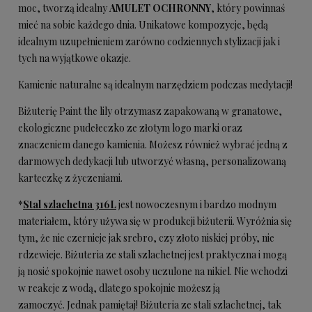
moc, tworzą idealny
AMULET OCHRONNY
, który powinnaś
mieć na sobie każdego dnia. Unikatowe kompozycje, będą
idealnym uzupełnieniem zarówno codziennych stylizacji jak i
tych na wyjątkowe okazje.
Kamienie naturalne są idealnym narzędziem podczas medytacji!
Biżuterię Paint the lily otrzymasz zapakowaną w granatowe,
ekologiczne pudełeczko ze złotym logo marki oraz
znaczeniem danego kamienia. Możesz również wybrać jedną z
darmowych dedykacji lub utworzyć własną, personalizowaną
karteczkę z życzeniami.
*
Stal szlachetna 316L
jest nowoczesnym i bardzo modnym
materiałem, który używa się w produkcji biżuterii. Wyróżnia się
tym, że nie czernieje jak srebro, czy złoto niskiej próby, nie
rdzewieje.
Biżuteria ze stali szlachetnej jest praktyczna i mogą
ją nosić spokojnie nawet osoby uczulone na nikiel. Nie wchodzi
w reakcje z wodą, dlatego spokojnie możesz ją
zamoczyć.
Jednak pamiętaj! Biżuteria ze stali szlachetnej, tak