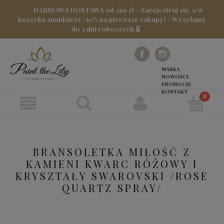
DARMOWA DOSTAWA od 299 zł - Zarejestruj się, a w
koszyku znajdziesz -10% na pierwsze zakupy! - Wysyłamy
do 3 dni roboczych ⏳
MARKA
NOWOŚCI
PROMOCJE
KONTAKT
BRANSOLETKA MIŁOŚĆ Z
KAMIENI KWARC RÓŻOWY I
KRYSZTAŁY SWAROVSKI /ROSE
QUARTZ SPRAY/