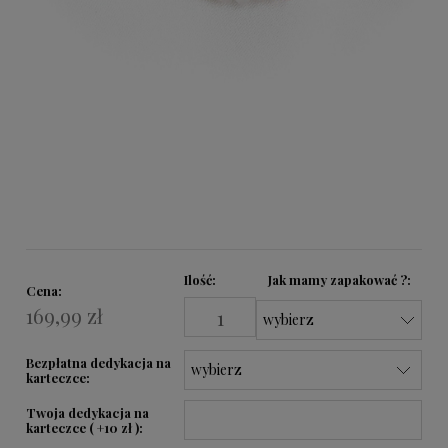
Ilość
Jak mamy zapakować ?:
Cena:
169,99 zł
Bezpłatna dedykacja na
karteczce:
Twoja dedykacja na
karteczce ( +10 zł ):