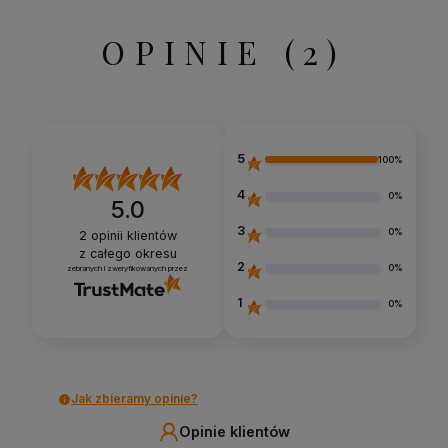
OPINIE
(2)
5
100%
4
0%
5.0
3
0%
2
opinii klientów
z całego okresu
2
0%
zebranych i zweryfikowanych przez
1
0%
Jak zbieramy opinie?
Opinie klientów