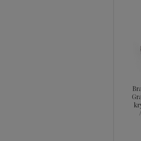
Br
Gr
kr