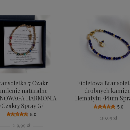
ransoletka 7 Czakr
Fioletowa Bransolet
amienie naturalne
drobnych kamien
NOWAGA HARMONIA
Hematytu /Plum Spr
/Czakry Spray G/
5.0
5.0
119,99 zł
219,99 zł