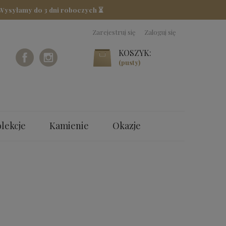
 Wysyłamy do 3 dni roboczych ⏳
Zarejestruj się
Zaloguj się
KOSZYK:
(pusty)
lekcje
Kamienie
Okazje
M