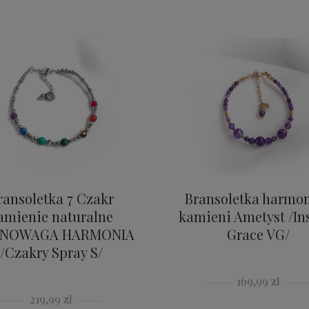
ransoletka 7 Czakr
Bransoletka harmon
amienie naturalne
kamieni Ametyst /In
NOWAGA HARMONIA
Grace VG/
/Czakry Spray S/
169,99 zł
219,99 zł