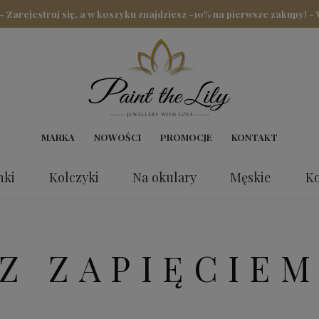
arejestruj się, a w koszyku znajdziesz -10% na pierwsze zakupy! -
MARKA
NOWOŚCI
PROMOCJE
KONTAKT
nki
Kolczyki
Na okulary
Męskie
Ko
nki
Z ZAPIĘCIE