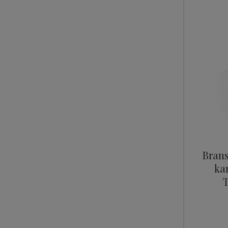
Brans
ka
T