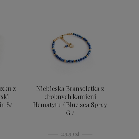
szku z
Niebieska Bransoletka z
ski
drobnych kamieni
n S/
Hematytu / Blue sea Spray
G /
119,99 zł