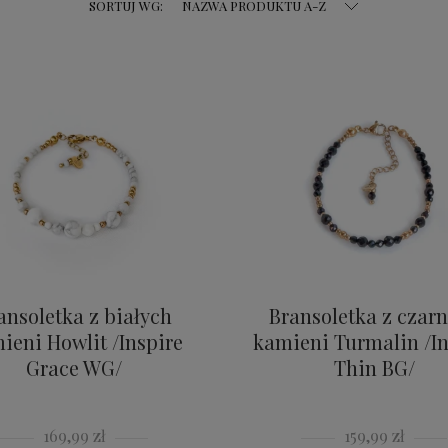
SORTUJ WG:
NAZWA PRODUKTU A-Z
ansoletka z białych
Bransoletka z czar
ieni Howlit /Inspire
kamieni Turmalin /In
Grace WG/
Thin BG/
169,99 zł
159,99 zł