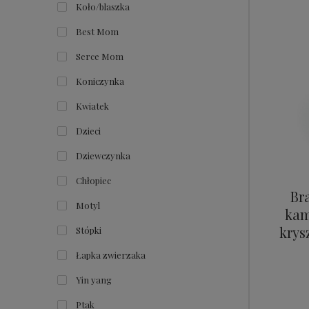
Koło/blaszka
Best Mom
Serce Mom
Koniczynka
Kwiatek
Dzieci
Dziewczynka
Chłopiec
Br
Motyl
kam
krys
Stópki
Łapka zwierzaka
Yin yang
Ptak