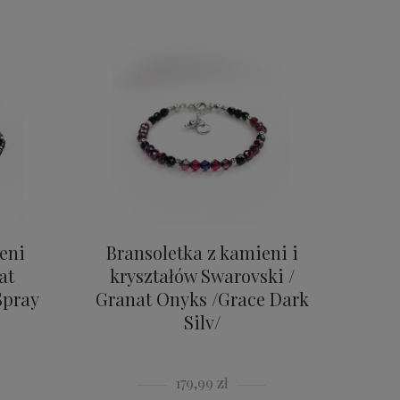
eni
Bransoletka z kamieni i
at
kryształów Swarovski /
Spray
Granat Onyks /Grace Dark
Silv/
179,99 zł