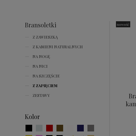
Bransoletki
nowość
Z ZAWIESZKĄ
Z KAMIENI NATURALNYCH
NA NOGĘ
NA NICI
NA SZCZĘŚCIE
Z ZAPIĘCIEM
Br
ZESTAWY
kam
Kolor