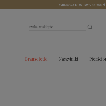
DARMOWA DOSTAWA od 299 zł - Z
Bransoletki
Naszyjniki
Pierścio
Bestsellery
Dla Mamy
Walenty