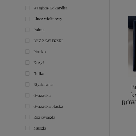
Wstążka/Kokardka
Klucz wiolinowy
Palma
BEZ ZAWIESZKI
Piórko
Krzyż
Nutka
Błyskawica
B
k
Gwiazdka
RÓW
Gwiazdka płaska
Rozgwiazda
Muszla