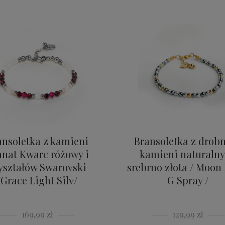
ansoletka z kamieni
Bransoletka z drob
anat Kwarc różowy i
kamieni naturaln
yształów Swarovski
srebrno złota / Moon
/Grace Light Silv/
G Spray /
169,99 zł
129,99 zł