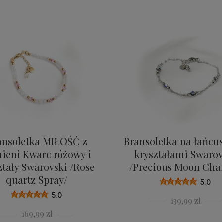
ansoletka MIŁOŚĆ z
Bransoletka na łańcu
ieni Kwarc różowy i
kryształami Swarov
ztały Swarovski /Rose
/Precious Moon Chai
quartz Spray/
5.0
5.0
139,99 zł
169,99 zł