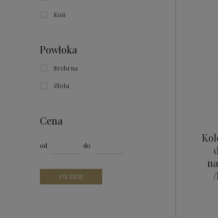
Koń
Powłoka
Srebrna
Złota
Cena
Kol
od
do
na
/
FILTRUJ