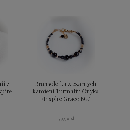
ii z
Bransoletka z czarnych
spire
kamieni Turmalin Onyks
/Inspire Grace BG/
179,99 zł