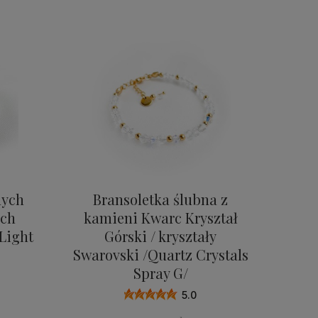
nych
Bransoletka ślubna z
ych
kamieni Kwarc Kryształ
 Light
Górski / kryształy
Swarovski /Quartz Crystals
Spray G/
5.0