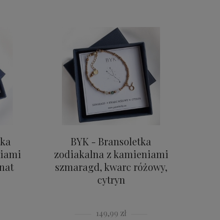
tka
BYK - Bransoletka
niami
zodiakalna z kamieniami
anat
szmaragd, kwarc różowy,
cytryn
149,99 zł