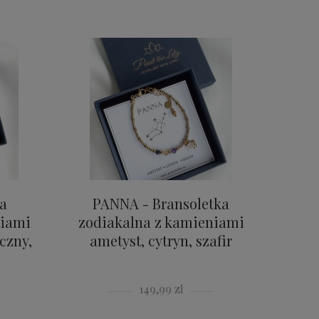
a
PANNA - Bransoletka
niami
zodiakalna z kamieniami
czny,
ametyst, cytryn, szafir
149,99 zł