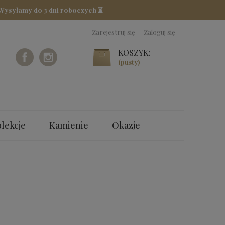
 Wysyłamy do 3 dni roboczych ⏳
Zarejestruj się
Zaloguj się
KOSZYK:
(pusty)
lekcje
Kamienie
Okazje
M