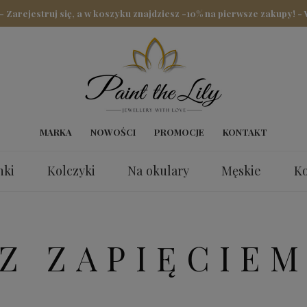
arejestruj się, a w koszyku znajdziesz -10% na pierwsze zakupy! -
MARKA
NOWOŚCI
PROMOCJE
KONTAKT
nki
Kolczyki
Na okulary
Męskie
Ko
nki
Z ZAPIĘCIE