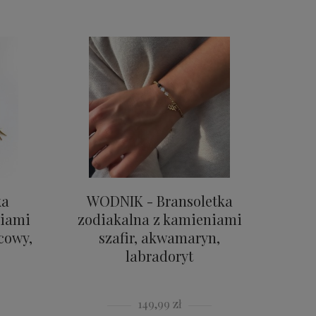
ka
WODNIK - Bransoletka
niami
zodiakalna z kamieniami
cowy,
szafir, akwamaryn,
labradoryt
149,99 zł