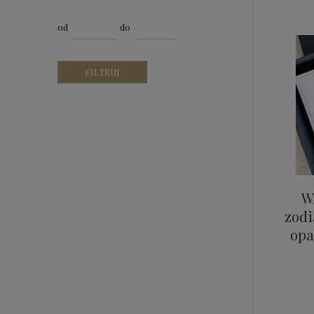
od
do
FILTRUJ
W
zodi
opa