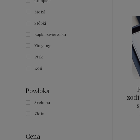
Chłopiec
Motyl
Stópki
Łapka zwierzaka
Yin yang
Ptak
Koń
Powłoka
zodi
Srebrna
Złota
Cena