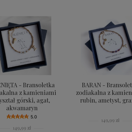
ŹNIĘTA - Bransoletka
BARAN - Bransole
akalna z kamieniami
zodiakalna z kamie
yształ górski, agat,
rubin, ametyst, gr
akwamaryn
5.0
149,99 zł
149,99 zł