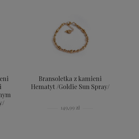
eni
Bransoletka z kamieni
i
Hematyt /Goldie Sun Spray/
znym
y/
149,99 zł