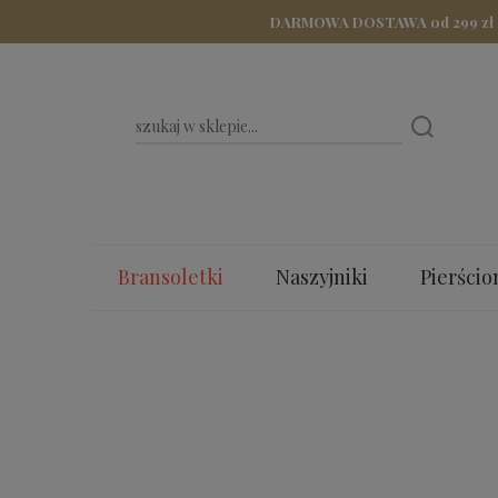
DARMOWA DOSTAWA od 299 zł - Z
Bransoletki
Naszyjniki
Pierścio
Bestsellery
Dla Mamy
Walenty