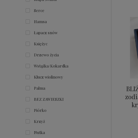
Serce
Hamsa
Łapacz snów
Księżyc
Drzewo życia
Wstążka/Kokardka
Klucz wiolinowy
BLI
Palma
zodi
BEZ ZAWIESZKI
kr
Piórko
Krzyż
Nutka