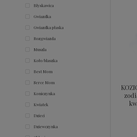
Błyskawica
Gwiazdka
Gwiazdka płaska
Rozgwiazda
Muszla
Koło/blaszka
Best Mom
Serce Mom
KOZI
Koniczynka
zodi
kw
Kwiatek
Dzieci
Dziewczynka