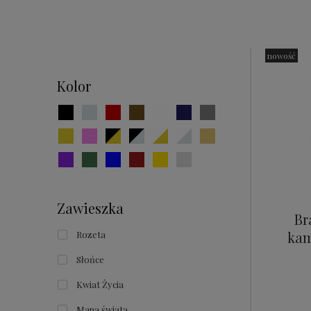
nowość
Kolor
Zawieszka
Br
kam
Rozeta
Słońce
Kwiat Życia
Mapa świata