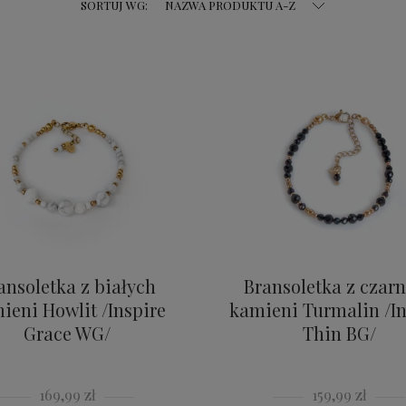
SORTUJ WG:
NAZWA PRODUKTU A-Z
ansoletka z białych
Bransoletka z czar
ieni Howlit /Inspire
kamieni Turmalin /In
Grace WG/
Thin BG/
169,99 zł
159,99 zł