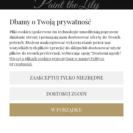
Dbamy o Twoją prywatność
Pliki cookies i pokrewne im technologie umożliwiają poprawne
działanie strony i pomagają nam dostosować ofertę do Twoich
potrzeb. Możesz zaakceptować wykorzystanie przez nas
wszystkich tych plików i przejść do sklepu lub dostosować użycie
O Mnie
Dostawa i płatność
plików do swoich preferencji, wybierając opcję "Dostosuj zgody".
Bestsellery
Zwroty i reklamacje
Więcej o plikach cookies przeczytasz w naszej Polityce
prywatności.
Nowości
Regulamin
ZAAKCEPTUJ TYLKO NIEZBĘDNE
Bransoletki
Polityka prywatności
Promocje
Kontakt
DOSTOSUJ ZGODY
W PORZĄDKU
© 2018 Paint the Lily. Wszystkie prawa zastrzeżone.
Sklep internetowy Shoper.pl