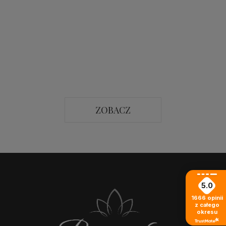
ZOBACZ
5.0
1666
opinii
z całego
okresu