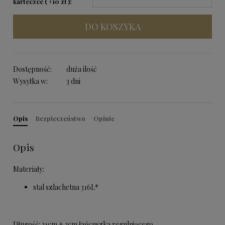
karteczce ( +10 zł ):
DO KOSZYKA
Dostępność:
duża ilość
Wysyłka w:
3 dni
Opis
Bezpieczeństwo
Opinie
Opis
Materiały:
stal szlachetna 316L*
Długość: 21cm + 3cm łańcuszka regulującego