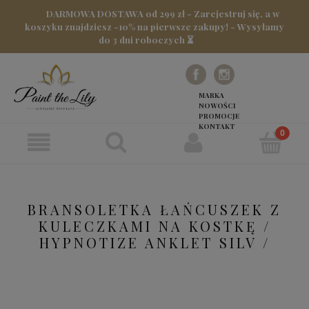
DARMOWA DOSTAWA od 299 zł - Zarejestruj się, a w
koszyku znajdziesz -10% na pierwsze zakupy! - Wysyłamy
do 3 dni roboczych ⏳
MARKA
NOWOŚCI
PROMOCJE
KONTAKT
BRANSOLETKA ŁAŃCUSZEK Z
KULECZKAMI NA KOSTKĘ /
HYPNOTIZE ANKLET SILV /