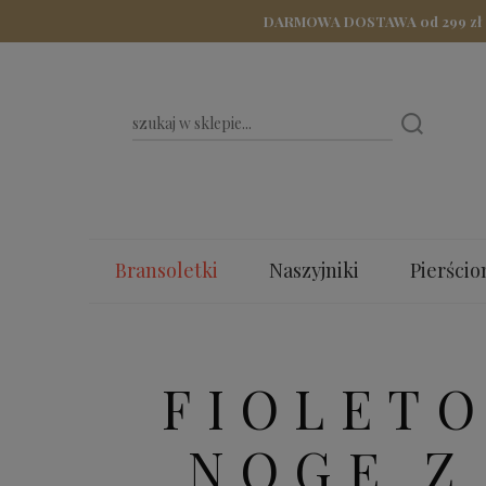
DARMOWA DOSTAWA od 299 zł - Z
Bransoletki
Naszyjniki
Pierścio
Bestsellery
Dla Mamy
Walenty
FIOLET
NOGĘ Z