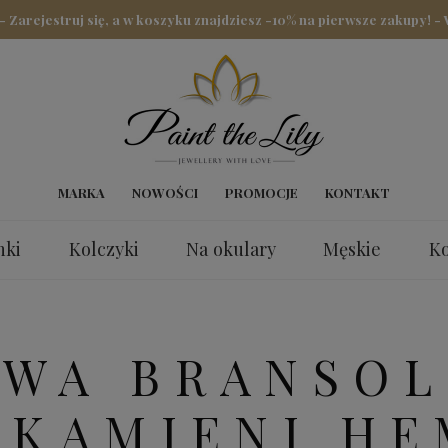
arejestruj się, a w koszyku znajdziesz -10% na pierwsze zakupy! -
MARKA
NOWOŚCI
PROMOCJE
KONTAKT
nki
Kolczyki
Na okulary
Męskie
Ko
nki
OWA BRANSOL
 KAMIENI HE