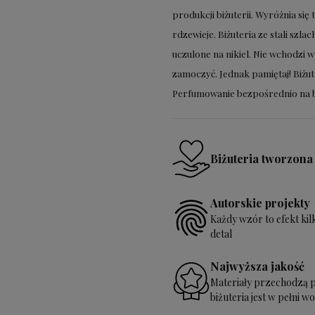
produkcji biżuterii. Wyróżnia się t
rdzewieje.
Biżuteria ze stali szla
uczulone na nikiel. Nie wchodzi 
zamoczyć.
Jednak pamiętaj! Biżute
Perfumowanie bezpośrednio na bi
Biżuteria tworzona
Autorskie projekty
Każdy wzór to efekt ki
detal
Najwyższa jakość
Materiały przechodzą pr
biżuteria jest w pełni 