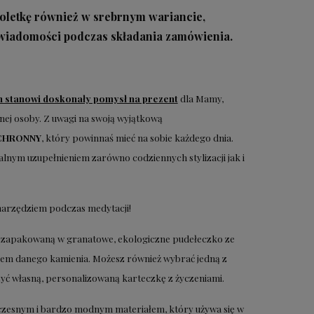
letkę również w srebrnym wariancie,
 wiadomości podczas składania zamówienia.
ch stanowi doskonały pomysł na prezent
dla Mamy,
anej osoby. Z uwagi na swoją wyjątkową
CHRONNY
, który powinnaś mieć na sobie każdego dnia.
lnym uzupełnieniem zarówno codziennych stylizacji jak i
narzędziem podczas medytacji!
asz zapakowaną w granatowe, ekologiczne pudełeczko ze
iem danego kamienia. Możesz również wybrać jedną z
ć własną, personalizowaną karteczkę z życzeniami.
czesnym i bardzo modnym materiałem, który używa się w