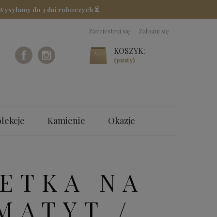
 Wysyłamy do 3 dni roboczych ⏳
Zarejestruj się
Zaloguj się
KOSZYK:
(pusty)
lekcje
Kamienie
Okazje
ETKA NA
MATYT /