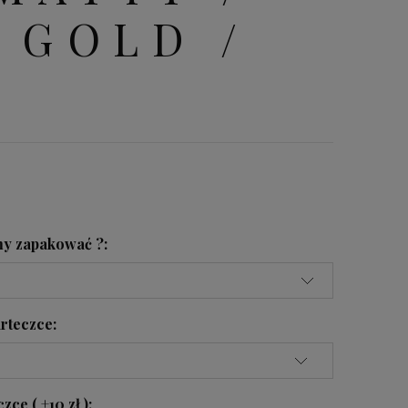
 GOLD /
y zapakować ?:
rteczce:
ce ( +10 zł ):