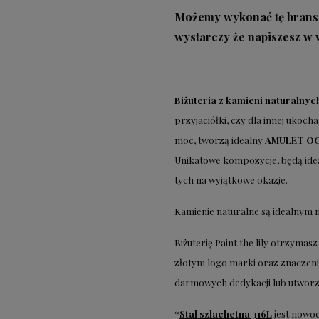
Możemy wykonać tę branso
wystarczy że napiszesz w
Biżuteria z kamieni naturalny
przyjaciółki, czy dla innej ukoch
moc, tworzą idealny
AMULET O
Unikatowe kompozycje, będą idea
tych na wyjątkowe okazje.
Kamienie naturalne są idealnym 
Biżuterię Paint the lily otrzym
złotym logo marki oraz znaczen
darmowych dedykacji lub utworzy
*
Stal szlachetna 316L
jest nowo