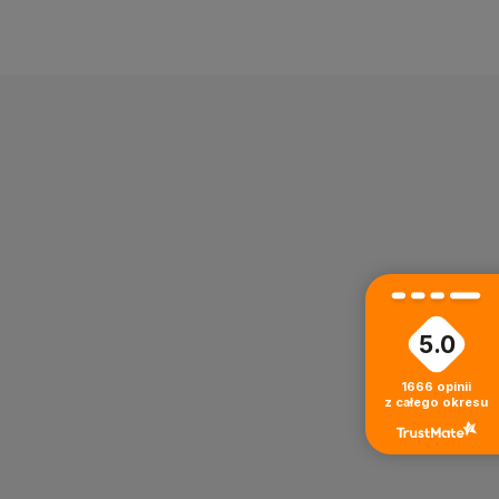
5.0
1666
opinii
z całego okresu