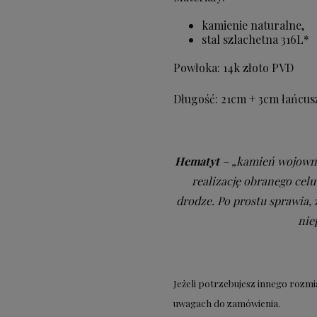
kamienie naturalne,
stal szlachetna 316L*
Powłoka: 14k złoto PVD
Długość: 21cm + 3cm łańcus
Hematyt
– „kamień wojowni
realizację obranego celu
drodze. Po prostu sprawia, ż
nie
Jeżeli potrzebujesz innego rozm
uwagach do zamówienia.