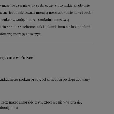
ym, że nie czernieje jak srebro, czy złoto niskiej próby, nie
chetnej jest praktyczna i mogą ją nosić spokojnie nawet osoby
w reakcje z wodą, dlatego spokojnie możesz ją
ria ze stali szlachetnej, tak jak każda inna nie lubi perfum!
żuterię może ją zniszczyć.
 ręcznie w Polsce
lkudziesięciu godzin pracy, od koncepcji po dopracowany
zez nasze autorskie testy, złocenie nie wyciera się,
wodoodporna