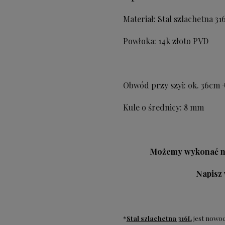
Materiał: Stal szlachetna 31
Powłoka: 14k złoto PVD
Obwód przy szyi: ok. 36cm 
Kule o średnicy: 8 mm
Możemy wykonać na
Napisz
*
Stal szlachetna 316L
jest nowo