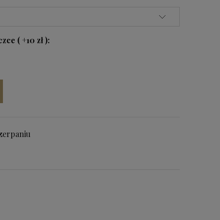
ce ( +10 zł ):
zerpaniu