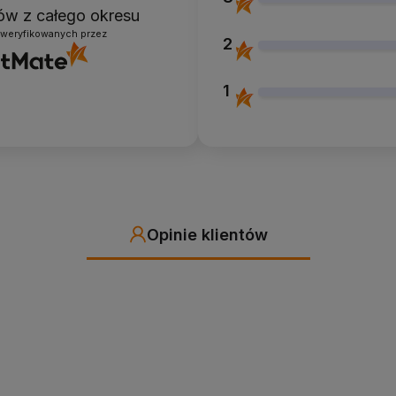
ntów
z całego okresu
zweryfikowanych przez
2
1
Opinie klientów