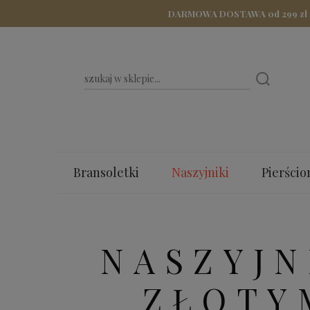
DARMOWA DOSTAWA od 299 zł - Z
Bransoletki
Naszyjniki
Pierścio
Bestsellery
Dla Mamy
Walenty
NASZYJN
ZŁOTY