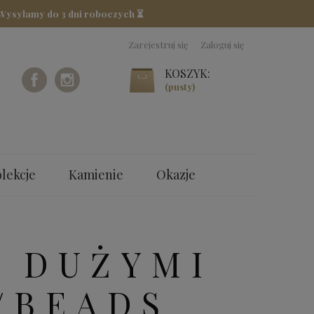
 Wysyłamy do 3 dni roboczych ⏳
Zarejestruj się
Zaloguj się
KOSZYK:
(pusty)
lekcje
Kamienie
Okazje
Z DUŻYMI
/BEADS