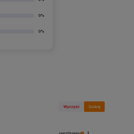
0%
0%
Wyczyść
Szukaj
zweryfikowano