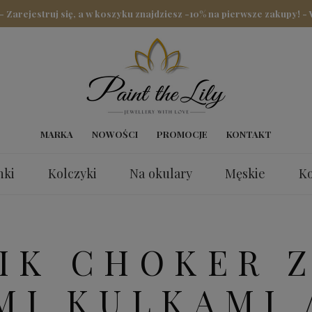
arejestruj się, a w koszyku znajdziesz -10% na pierwsze zakupy! -
MARKA
NOWOŚCI
PROMOCJE
KONTAKT
nki
Kolczyki
Na okulary
Męskie
Ko
nki
IK CHOKER 
MI KULKAMI 