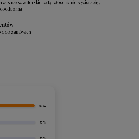
zez nasze autorskie testy, złocenie nie wyciera się,
wodoodporna
ientów
20 000 zamówień
100%
0%
0%