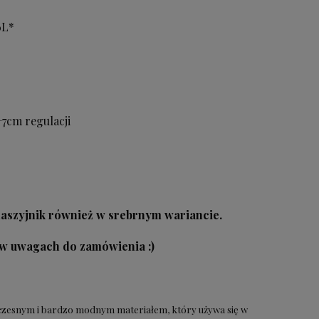
6L*
+7cm regulacji
szyjnik również w srebrnym wariancie.
 w uwagach do zamówienia :)
czesnym i bardzo modnym materiałem, który używa się w