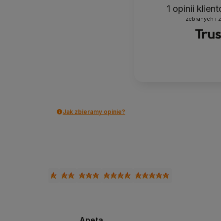
1
opinii klie
zebranych i 
Jak zbieramy opinie?
Aneta