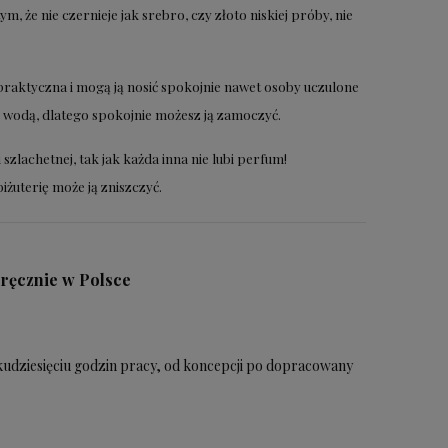
ym, że nie czernieje jak srebro, czy złoto niskiej próby, nie
st praktyczna i mogą ją nosić spokojnie nawet osoby uczulone
 z wodą, dlatego spokojnie możesz ją zamoczyć.
i szlachetnej, tak jak każda inna nie lubi perfum!
żuterię może ją zniszczyć.
 ręcznie w Polsce
lkudziesięciu godzin pracy, od koncepcji po dopracowany