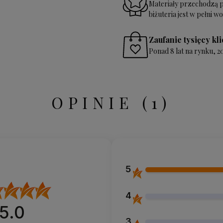
Materiały przechodzą pr
biżuteria jest w pełni 
Zaufanie tysięcy kl
Ponad 8 lat na rynku, 
OPINIE
(1)
5
4
5.0
3