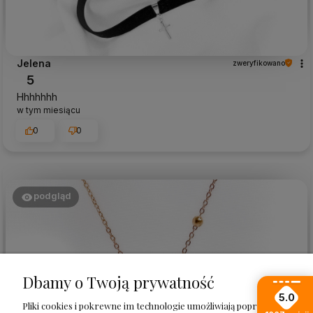
Jelena
zweryfikowano
5
Hhhhhhh
w tym miesiącu
0
0
podgląd
Dbamy o Twoją prywatność
5.0
Pliki cookies i pokrewne im technologie umożliwiają poprawne