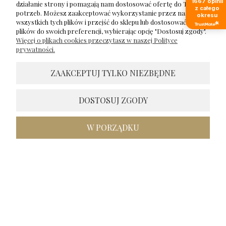
1667
opinii
działanie strony i pomagają nam dostosować ofertę do Twoich
z całego
potrzeb. Możesz zaakceptować wykorzystanie przez nas
okresu
wszystkich tych plików i przejść do sklepu lub dostosować użycie
Karolina
plików do swoich preferencji, wybierając opcję "Dostosuj zgody".
zweryfikowano
Więcej o plikach cookies przeczytasz w naszej Polityce
5
prywatności.
Uroczy, bardzo delikatny naszyjnik, który doda wdzięku
każdej stylizacji ☺️
ZAAKCEPTUJ TYLKO NIEZBĘDNE
w tym miesiącu
1
0
DOSTOSUJ ZGODY
Komentarz sklepu
W PORZĄDKU
Bardzo się cieszę, że się podoba!🥰 Dziękuję za opinie i
zapraszam ponownie 😍
Inga
zweryfikowano
5
Dostawa zgodna z informacją. Dobrze zapakowane
zakupy.Brawo także za estetykę opakowania. Otrzymałam
produkty najwyższej jakości, ekstra. Tak powinny wyglądać
każde zakupy, polecam.
w tym miesiącu