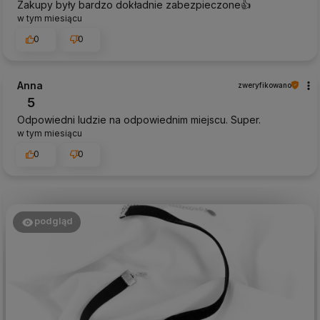
Zakupy były bardzo dokładnie zabezpieczone👍️
w tym miesiącu
0
0
Anna
zweryfikowano
5
Odpowiedni ludzie na odpowiednim miejscu. Super.
w tym miesiącu
0
0
podgląd