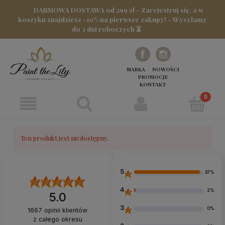
DARMOWA DOSTAWA od 299 zł - Zarejestruj się, a w
koszyku znajdziesz -10% na pierwsze zakupy! - Wysyłamy
do 3 dni roboczych ⏳
MARKA
NOWOŚCI
PROMOCJE
KONTAKT
Ten produkt jest niedostępny.
5
97%
4
2%
5.0
3
0%
1667
opinii klientów
z całego okresu