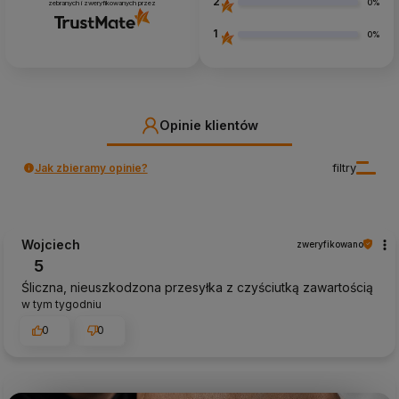
2
0%
zebranych i zweryfikowanych przez
1
0%
Opinie klientów
Jak zbieramy opinie?
filtry
Wojciech
zweryfikowano
5
Śliczna, nieuszkodzona przesyłka z czyściutką zawartością
w tym tygodniu
0
0