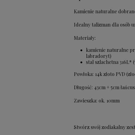
Kamienie naturalne dobrane
Idealny talizman dla osób u
Materiały:
kamienie naturalne prz
labradoryt)
stal szlachetna 316L*
Powłoka: 14k złoto PVD (zło
Długość: 43cm + 5cm łańcus
Zawieszka: ok. 10mm
Stwórz swój zodiakalny ze