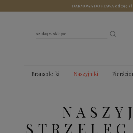
DARMOWA DOSTAWA od 299 zł - Z
Bransoletki
Naszyjniki
Pierścio
Bestsellery
Dla Mamy
Walenty
NASZY
STRZELEC