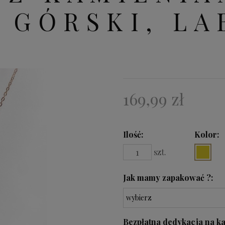
 GÓRSKI, L
169,99 zł
Ilość
Kolor:
szt.
Jak mamy zapakować ?:
Bezpłatna dedykacja na ka