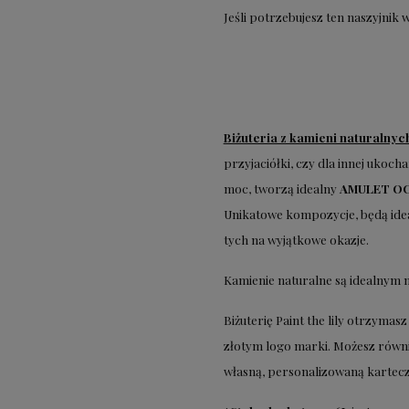
Jeśli potrzebujesz ten
naszyjnik 
Biżuteria z kamieni naturalny
przyjaciółki, czy dla innej ukoch
moc, tworzą idealny
AMULET O
Unikatowe kompozycje, będą idea
tych na wyjątkowe okazje.
Kamienie naturalne są idealnym 
Biżuterię Paint the lily otrzym
złotym logo marki. Możesz równ
własną, personalizowaną kartecz