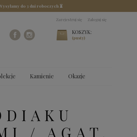
 Wysyłamy do 3 dni roboczych ⏳
Zarejestruj się
Zaloguj się
KOSZYK:
(pusty)
lekcje
Kamienie
Okazje
ODIAKU
I / AGAT,