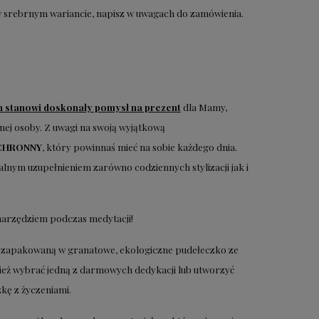
w srebrnym wariancie, napisz w uwagach do zamówienia.
ch stanowi doskonały pomysł na prezent
dla Mamy,
anej osoby. Z uwagi na swoją wyjątkową
CHRONNY
, który powinnaś mieć na sobie każdego dnia.
lnym uzupełnieniem zarówno codziennych stylizacji jak i
narzędziem podczas medytacji!
asz zapakowaną w granatowe, ekologiczne pudełeczko ze
ież wybrać jedną z darmowych dedykacji lub utworzyć
kę z życzeniami.