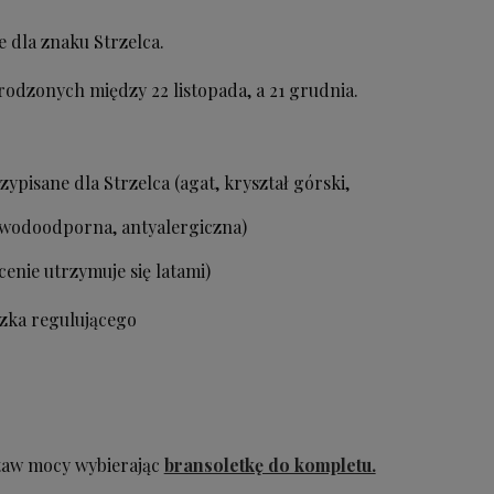
 dla znaku Strzelca.
rodzonych między 22 listopada, a 21 grudnia.
ypisane dla Strzelca (agat, kryształ górski,
 (wodoodporna, antyalergiczna)
cenie utrzymuje się latami)
zka regulującego
staw mocy wybierając
bransoletkę do kompletu.