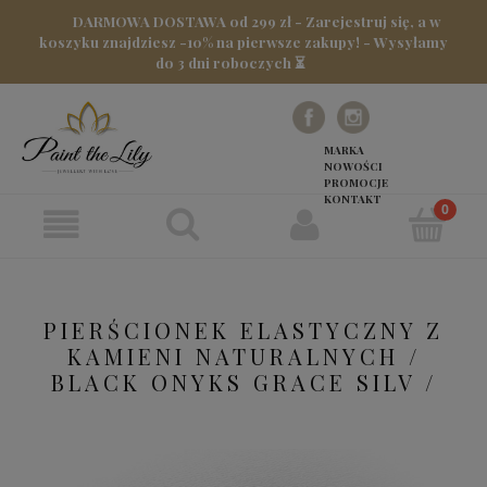
DARMOWA DOSTAWA od 299 zł - Zarejestruj się, a w
koszyku znajdziesz -10% na pierwsze zakupy! - Wysyłamy
do 3 dni roboczych ⏳
MARKA
NOWOŚCI
PROMOCJE
KONTAKT
PIERŚCIONEK ELASTYCZNY Z
KAMIENI NATURALNYCH /
BLACK ONYKS GRACE SILV /