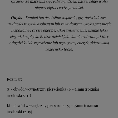
sprawia, że marzenia się realizują, dzięki naszej silnej woli i
nieprzeciętnej wytrzymałości.
Onyks
– Kamień ten da ci silne wsparcie, gdy doświadczasz
trudności w życiu osobistym lub zawodowym. Onyks przyniesie
ci spokojne i czyste energie. Ukoi zmartwienia, usunie lęki i
złagodzi napięcia. Będzie działał jako kamień obronny, który
odpędzi każde zagrożenie lub negatywną energię skierowaną
przeciwko tobie.
Rozmiar:
S - obwód wewnętrzny pierścionka 48 – 51mm (rozmiar
jubilerski 8-11)
M - obwód wewnętrzny pierścionka 53 - 55mm (rozmiar
jubilerski 12-15)