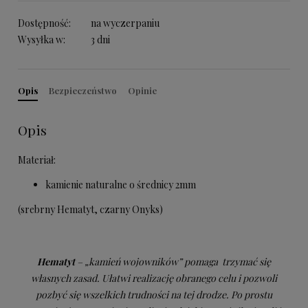
Dostępność:
na wyczerpaniu
Wysyłka w:
3 dni
Opis
Bezpieczeństwo
Opinie
Opis
Materiał:
kamienie naturalne o średnicy 2mm
(srebrny Hematyt, czarny Onyks)
Hematyt
– „kamień wojowników” pomaga trzymać się
własnych zasad. Ułatwi realizację obranego celu i pozwoli
pozbyć się wszelkich trudności na tej drodze. Po prostu