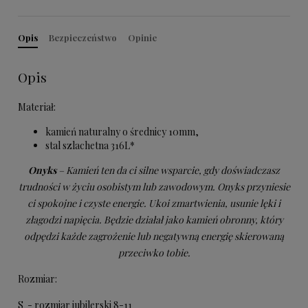
Opis
Bezpieczeństwo
Opinie
Opis
Materiał:
kamień naturalny o średnicy 10mm,
stal szlachetna 316L*
Onyks
– Kamień ten da ci silne wsparcie, gdy doświadczasz
trudności w życiu osobistym lub zawodowym. Onyks przyniesie
ci spokojne i czyste energie. Ukoi zmartwienia, usunie lęki i
złagodzi napięcia. Będzie działał jako kamień obronny, który
odpędzi każde zagrożenie lub negatywną energię skierowaną
przeciwko tobie.
Rozmiar:
S - rozmiar jubilerski 8-11