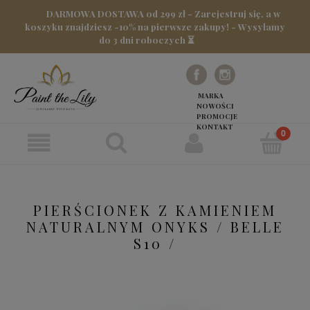
DARMOWA DOSTAWA od 299 zł - Zarejestruj się, a w
koszyku znajdziesz -10% na pierwsze zakupy! - Wysyłamy
do 3 dni roboczych ⏳
MARKA
NOWOŚCI
PROMOCJE
KONTAKT
PIERŚCIONEK Z KAMIENIEM
NATURALNYM ONYKS / BELLE
S10 /