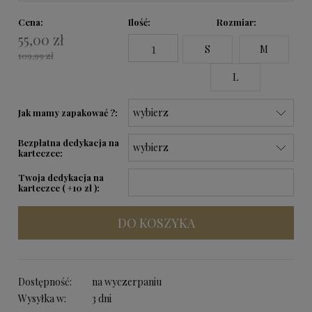
Cena:
Ilość
Rozmiar:
55,00 zł
S
M
109,99 zł
L
Jak mamy zapakować ?:
Bezpłatna dedykacja na
karteczce:
Twoja dedykacja na
karteczce ( +10 zł ):
DO KOSZYKA
Dostępność:
na wyczerpaniu
Wysyłka w:
3 dni