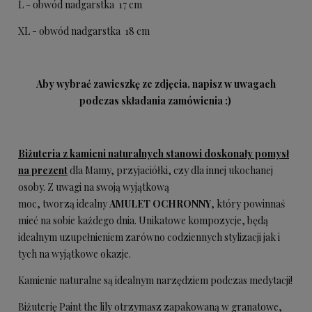
L - obwód nadgarstka 17 cm
XL - obwód nadgarstka 18 cm
Aby wybrać zawieszkę ze zdjęcia, napisz w uwagach
podczas składania zamówienia :)
Biżuteria z kamieni naturalnych stanowi doskonały pomysł
na prezent
dla Mamy, przyjaciółki, czy dla innej ukochanej
osoby. Z uwagi na swoją wyjątkową
moc, tworzą idealny
AMULET OCHRONNY
, który powinnaś
mieć na sobie każdego dnia. Unikatowe kompozycje, będą
idealnym uzupełnieniem zarówno codziennych stylizacji jak i
tych na wyjątkowe okazje.
Kamienie naturalne są idealnym narzędziem podczas medytacji!
Biżuterię Paint the lily otrzymasz zapakowaną w granatowe,