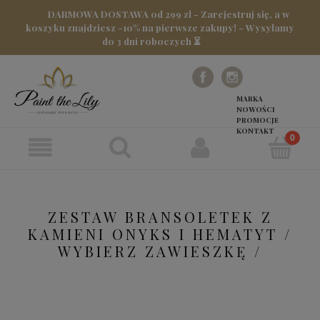
DARMOWA DOSTAWA od 299 zł - Zarejestruj się, a w
koszyku znajdziesz -10% na pierwsze zakupy! - Wysyłamy
do 3 dni roboczych ⏳
MARKA
NOWOŚCI
PROMOCJE
KONTAKT
ZESTAW BRANSOLETEK Z
KAMIENI ONYKS I HEMATYT /
WYBIERZ ZAWIESZKĘ /