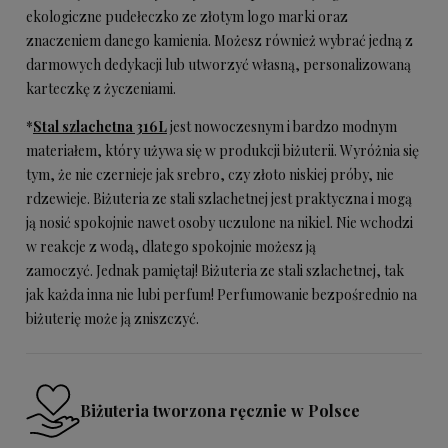
ekologiczne pudełeczko ze złotym logo marki oraz
znaczeniem danego kamienia. Możesz również wybrać jedną z
darmowych dedykacji lub utworzyć własną, personalizowaną
karteczkę z życzeniami.
*
Stal szlachetna 316L
jest nowoczesnym i bardzo modnym
materiałem, który używa się w produkcji biżuterii. Wyróżnia się
tym, że nie czernieje jak srebro, czy złoto niskiej próby, nie
rdzewieje.
Biżuteria ze stali szlachetnej jest praktyczna i mogą
ją nosić spokojnie nawet osoby uczulone na nikiel. Nie wchodzi
w reakcje z wodą, dlatego spokojnie możesz ją
zamoczyć.
Jednak pamiętaj! Biżuteria ze stali szlachetnej, tak
jak każda inna nie lubi perfum! Perfumowanie bezpośrednio na
biżuterię może ją zniszczyć.
Biżuteria tworzona ręcznie w Polsce