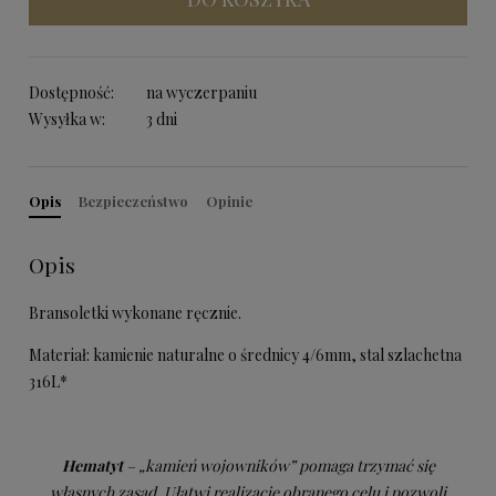
Dostępność:
na wyczerpaniu
Wysyłka w:
3 dni
Opis
Bezpieczeństwo
Opinie
Opis
Bransoletki wykonane ręcznie.
Materiał: kamienie naturalne o średnicy 4/6mm, stal szlachetna
316L*
Hematyt
– „kamień wojowników” pomaga trzymać się
własnych zasad. Ułatwi realizację obranego celu i pozwoli