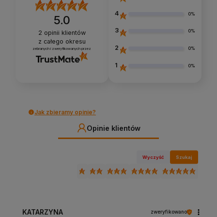
4
0%
5.0
3
0%
2
opinii klientów
z całego okresu
2
0%
zebranych i zweryfikowanych przez
1
0%
Jak zbieramy opinie?
Opinie klientów
Wyczyść
Szukaj
KATARZYNA
zweryfikowano