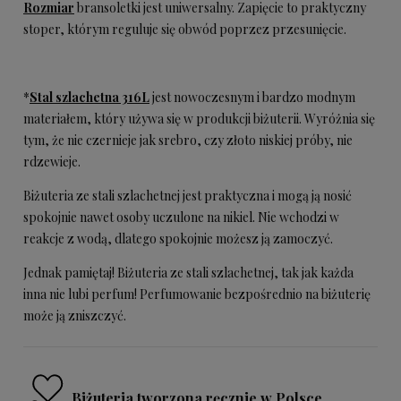
Rozmiar
bransoletki jest uniwersalny. Zapięcie to praktyczny
stoper, którym reguluje się obwód poprzez przesunięcie.
*
Stal szlachetna 316L
jest nowoczesnym i bardzo modnym
materiałem, który używa się w produkcji biżuterii. Wyróżnia się
tym, że nie czernieje jak srebro, czy złoto niskiej próby, nie
rdzewieje.
Biżuteria ze stali szlachetnej jest praktyczna i mogą ją nosić
spokojnie nawet osoby uczulone na nikiel. Nie wchodzi w
reakcje z wodą, dlatego spokojnie możesz ją zamoczyć.
Jednak pamiętaj! Biżuteria ze stali szlachetnej, tak jak każda
inna nie lubi perfum! Perfumowanie bezpośrednio na biżuterię
może ją zniszczyć.
Biżuteria tworzona ręcznie w Polsce