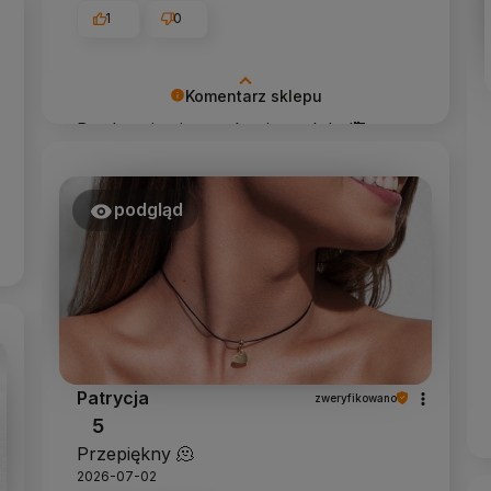
1
0
Komentarz sklepu
Bardzo się cieszę, że się podoba!🥰
Dziękuję za opinie i zapraszam
ponownie 😍
podgląd
Patrycja
zweryfikowano
5
Przepiękny 🫠
2026-07-02