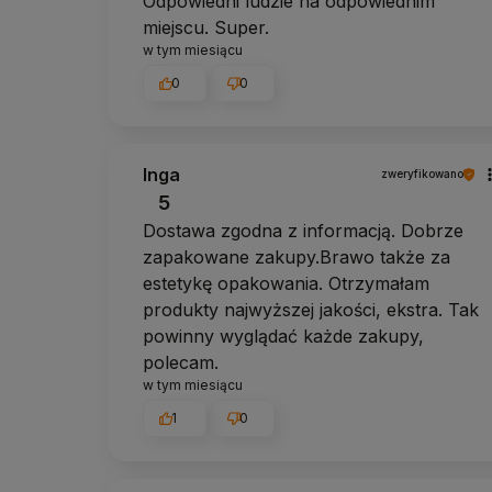
Odpowiedni ludzie na odpowiednim
miejscu. Super.
w tym miesiącu
0
0
Inga
zweryfikowano
5
Dostawa zgodna z informacją. Dobrze
zapakowane zakupy.Brawo także za
estetykę opakowania. Otrzymałam
produkty najwyższej jakości, ekstra. Tak
powinny wyglądać każde zakupy,
polecam.
w tym miesiącu
1
0