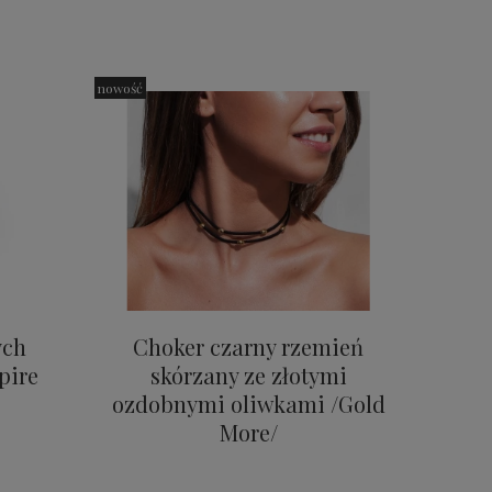
nowość
ych
Choker czarny rzemień
pire
skórzany ze złotymi
ozdobnymi oliwkami /Gold
More/