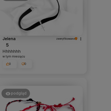
Jelena
zweryfikowano
5
Hhhhhhh
w tym miesiącu
0
0
podgląd