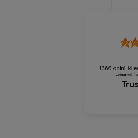
1666
opinii kli
zebranych i 