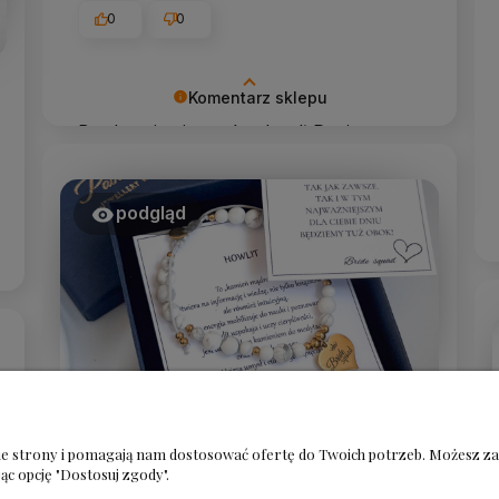
0
0
Komentarz sklepu
Bardzo się cieszę że skradł Pani serce,
dziękuję 😍
podgląd
Izabela
zweryfikowano
5
nie strony i pomagają nam dostosować ofertę do Twoich potrzeb. Możesz za
Przepięknie wykonana bransoletka.
ąc opcję "Dostosuj zgody".
Szybka wysyłka. Przyszła Panna Młoda