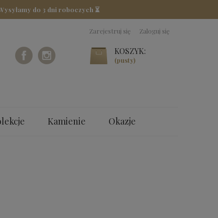
 Wysyłamy do 3 dni roboczych ⏳
Zarejestruj się
Zaloguj się
KOSZYK:
(pusty)
lekcje
Kamienie
Okazje