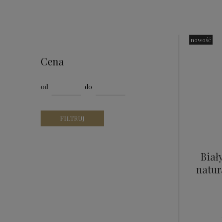
nowość
Cena
od
do
FILTRUJ
Biał
natur