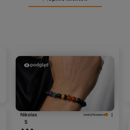
podgląd
Nikolas
zweryfikowano
5
🔥🔥🔥