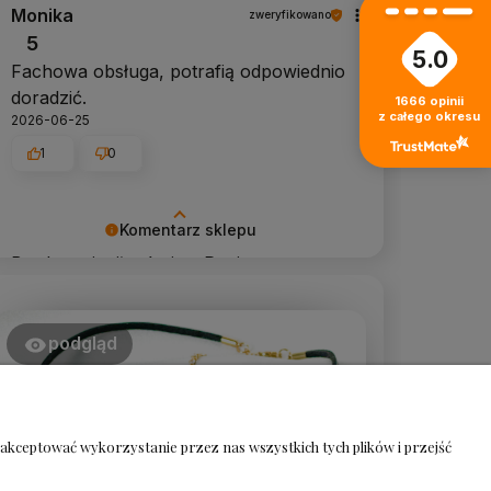
Monika
zweryfikowano
zapraszam ponownie 😍
5
5.0
Fachowa obsługa, potrafią odpowiednio
doradzić.
1666
opinii
z całego okresu
2026-06-25
1
0
Komentarz sklepu
Bardzo mi miło, że jest Pani
zadowolona!🥰 Dziękuję za opinie 😍
podgląd
akceptować wykorzystanie przez nas wszystkich tych plików i przejść