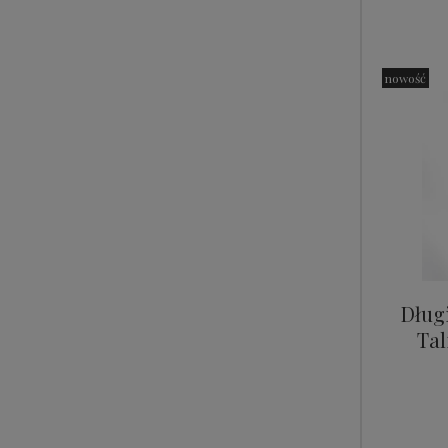
nowość
Dług
Tal