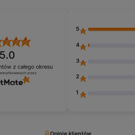
5
4
5.0
3
entów
z całego okresu
zweryfikowanych przez
2
1
Opinie klientów