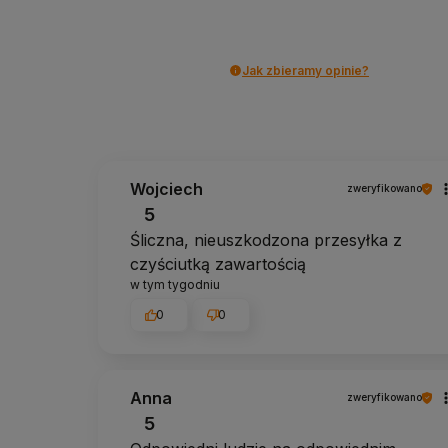
Jak zbieramy opinie?
Wojciech
zweryfikowano
5
Śliczna, nieuszkodzona przesyłka z
czyściutką zawartością
w tym tygodniu
0
0
Anna
zweryfikowano
5