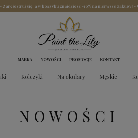
arejestruj się, a w koszyku znajdziesz -10% na pierwsze zakupy! -
MARKA
NOWOŚCI
PROMOCJE
KONTAKT
nki
Kolczyki
Na okulary
Męskie
Ko
nki
NOWOŚCI