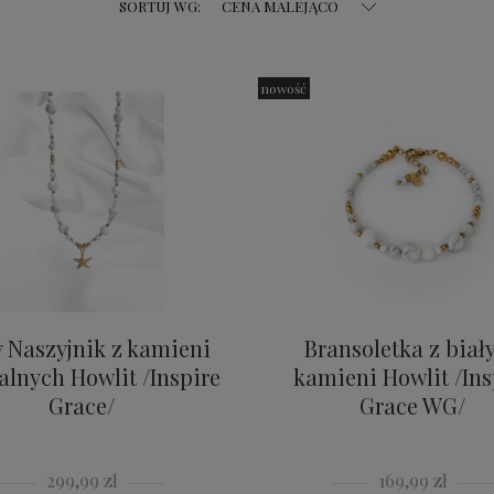
SORTUJ WG:
CENA MALEJĄCO
nowość
y Naszyjnik z kamieni
Bransoletka z biał
alnych Howlit /Inspire
kamieni Howlit /Ins
Grace/
Grace WG/
299,99 zł
169,99 zł