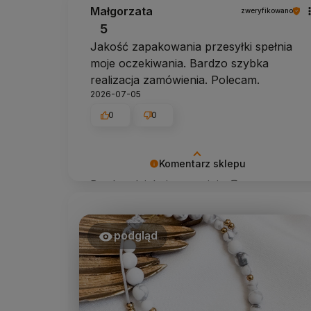
Małgorzata
zweryfikowano
5
Jakość zapakowania przesyłki spełnia
moje oczekiwania. Bardzo szybka
realizacja zamówienia. Polecam.
2026-07-05
0
0
Komentarz sklepu
Bardzo dziękuję za opinie 😍
podgląd