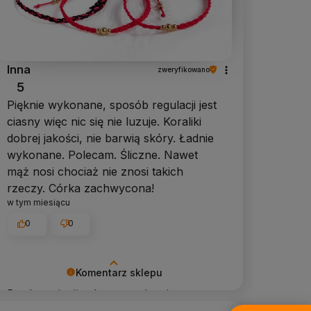
Inna
zweryfikowano
5
Pięknie wykonane, sposób regulacji jest
ciasny więc nic się nie luzuje. Koraliki
dobrej jakości, nie barwią skóry. Ładnie
wykonane. Polecam. Śliczne. Nawet
mąż nosi chociaż nie znosi takich
rzeczy. Córka zachwycona!
w tym miesiącu
0
0
Komentarz sklepu
Bardzo mi miło, że wszystko się
podoba!🥰 Dziękuję za opinie i