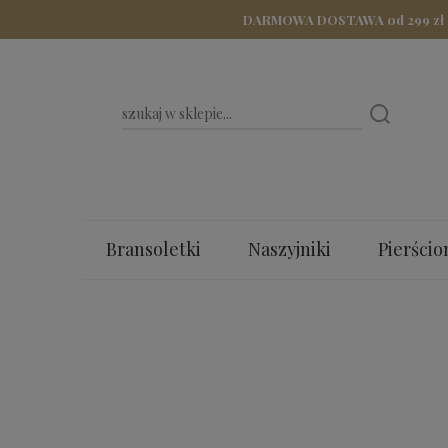
DARMOWA DOSTAWA od 299 zł - Z
Bransoletki
Naszyjniki
Pierścio
Bestsellery
Dla Mamy
Walenty