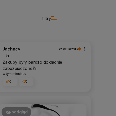
filtry
Jachacy
zweryfikowano
5
Zakupy były bardzo dokładnie
zabezpieczone👍️
w tym miesiącu
0
0
podgląd