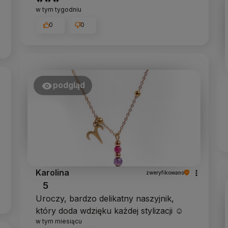
w tym tygodniu
0
0
podgląd
Karolina
zweryfikowano
5
Uroczy, bardzo delikatny naszyjnik,
który doda wdzięku każdej stylizacji ☺️
w tym miesiącu