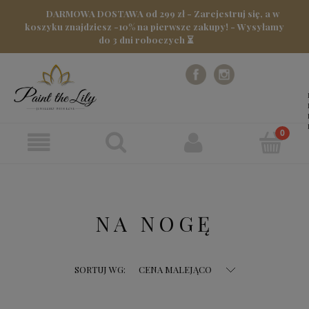
DARMOWA DOSTAWA od 299 zł - Zarejestruj się, a w
koszyku znajdziesz -10% na pierwsze zakupy! - Wysyłamy
do 3 dni roboczych ⏳
NA NOGĘ
SORTUJ WG:
CENA MALEJĄCO