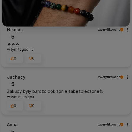
Nikolas
zweryfikowano
5
🔥🔥🔥
w tym tygodniu
0
0
Jachacy
zweryfikowano
5
Zakupy były bardzo dokładnie zabezpieczone👍️
w tym miesiącu
0
0
Anna
zweryfikowano
5