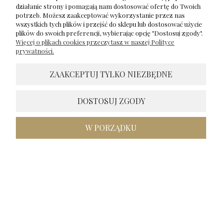
w tym miesiącu
działanie strony i pomagają nam dostosować ofertę do Twoich
potrzeb. Możesz zaakceptować wykorzystanie przez nas
1
0
wszystkich tych plików i przejść do sklepu lub dostosować użycie
plików do swoich preferencji, wybierając opcję "Dostosuj zgody".
Więcej o plikach cookies przeczytasz w naszej Polityce
Komentarz sklepu
prywatności.
Bardzo się cieszę, że się podoba!🥰 Dziękuję za opinie i
zapraszam ponownie 😍
ZAAKCEPTUJ TYLKO NIEZBĘDNE
Inga
zweryfikowano
5
DOSTOSUJ ZGODY
Dostawa zgodna z informacją. Dobrze zapakowane
zakupy.Brawo także za estetykę opakowania. Otrzymałam
produkty najwyższej jakości, ekstra. Tak powinny wyglądać
W PORZĄDKU
każde zakupy, polecam.
w tym miesiącu
1
0
podgląd