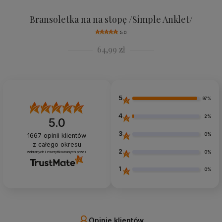
Bransoletka na na stopę /Simple Anklet/
5.0
64,99 zł
5
97%
4
2%
5.0
3
0%
1667
opinii klientów
z całego okresu
2
0%
zebranych i zweryfikowanych przez
1
0%
Opinie klientów