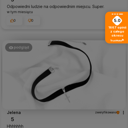
Odpowiedni ludzie na odpowiednim miejscu. Super.
w tym miesiącu
5.0
0
0
1667
opinii
z całego
okresu
podgląd
Jelena
zweryfikowano
5
Hhhhhhh