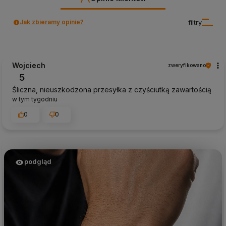
Jak zbieramy opinie?
filtry
Wojciech
zweryfikowano
5
Śliczna, nieuszkodzona przesyłka z czyściutką zawartością
w tym tygodniu
0
0
podgląd